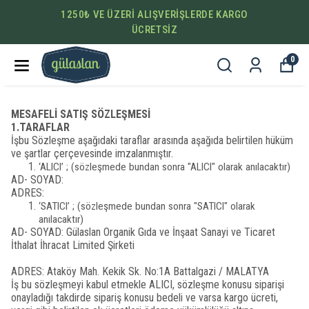
DE KARGO
1250₺ VE ÜZERİ ALIŞVERİŞLER
ÜCRETSİZ
0
MESAFELİ SATIŞ SÖZLEŞMESİ
1.TARAFLAR
İşbu Sözleşme aşağıdaki taraflar arasında aşağıda belirtilen hüküm
ve şartlar çerçevesinde imzalanmıştır.
‘ALICI’ ; (sözleşmede bundan sonra "ALICI" olarak anılacaktır)
AD- SOYAD:
ADRES:
‘SATICI’ ; (sözleşmede bundan sonra "SATICI" olarak
anılacaktır)
AD- SOYAD: Gülaslan Organik Gıda ve İnşaat Sanayi ve Ticaret
İthalat İhracat Limited Şirketi
ADRES:
Ataköy Mah. Kekik Sk. No:1A Battalgazi / MALATYA
İş bu sözleşmeyi kabul etmekle ALICI, sözleşme konusu siparişi
onayladığı takdirde sipariş konusu bedeli ve varsa kargo ücreti,