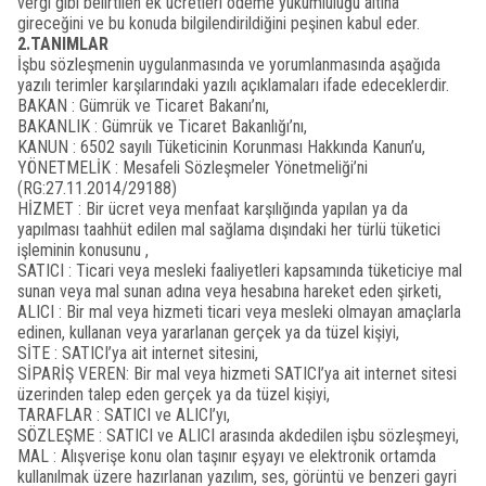
vergi gibi belirtilen ek ücretleri ödeme yükümlülüğü altına
gireceğini ve bu konuda bilgilendirildiğini peşinen kabul eder.
2.TANIMLAR
İşbu sözleşmenin uygulanmasında ve yorumlanmasında aşağıda
yazılı terimler karşılarındaki yazılı açıklamaları ifade edeceklerdir.
BAKAN : Gümrük ve Ticaret Bakanı’nı,
BAKANLIK : Gümrük ve Ticaret Bakanlığı’nı,
KANUN : 6502 sayılı Tüketicinin Korunması Hakkında Kanun’u,
YÖNETMELİK : Mesafeli Sözleşmeler Yönetmeliği’ni
(RG:27.11.2014/29188)
HİZMET : Bir ücret veya menfaat karşılığında yapılan ya da
yapılması taahhüt edilen mal sağlama dışındaki her türlü tüketici
işleminin konusunu ,
SATICI : Ticari veya mesleki faaliyetleri kapsamında tüketiciye mal
sunan veya mal sunan adına veya hesabına hareket eden şirketi,
ALICI : Bir mal veya hizmeti ticari veya mesleki olmayan amaçlarla
edinen, kullanan veya yararlanan gerçek ya da tüzel kişiyi,
SİTE : SATICI’ya ait internet sitesini,
SİPARİŞ VEREN: Bir mal veya hizmeti SATICI’ya ait internet sitesi
üzerinden talep eden gerçek ya da tüzel kişiyi,
TARAFLAR : SATICI ve ALICI’yı,
SÖZLEŞME : SATICI ve ALICI arasında akdedilen işbu sözleşmeyi,
MAL : Alışverişe konu olan taşınır eşyayı ve elektronik ortamda
kullanılmak üzere hazırlanan yazılım, ses, görüntü ve benzeri gayri