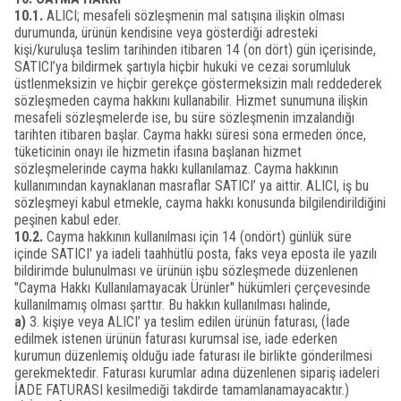
10.1.
ALICI; mesafeli sözleşmenin mal satışına ilişkin olması
durumunda, ürünün kendisine veya gösterdiği adresteki
kişi/kuruluşa teslim tarihinden itibaren 14 (on dört) gün içerisinde,
SATICI’ya bildirmek şartıyla hiçbir hukuki ve cezai sorumluluk
üstlenmeksizin ve hiçbir gerekçe göstermeksizin malı reddederek
sözleşmeden cayma hakkını kullanabilir. Hizmet sunumuna ilişkin
mesafeli sözleşmelerde ise, bu süre sözleşmenin imzalandığı
tarihten itibaren başlar. Cayma hakkı süresi sona ermeden önce,
tüketicinin onayı ile hizmetin ifasına başlanan hizmet
sözleşmelerinde cayma hakkı kullanılamaz. Cayma hakkının
kullanımından kaynaklanan masraflar SATICI’ ya aittir. ALICI, iş bu
sözleşmeyi kabul etmekle, cayma hakkı konusunda bilgilendirildiğini
peşinen kabul eder.
10.2.
Cayma hakkının kullanılması için 14 (ondört) günlük süre
içinde SATICI' ya iadeli taahhütlü posta, faks veya eposta ile yazılı
bildirimde bulunulması ve ürünün işbu sözleşmede düzenlenen
"Cayma Hakkı Kullanılamayacak Ürünler" hükümleri çerçevesinde
kullanılmamış olması şarttır. Bu hakkın kullanılması halinde,
a)
3. kişiye veya ALICI’ ya teslim edilen ürünün faturası, (İade
edilmek istenen ürünün faturası kurumsal ise, iade ederken
kurumun düzenlemiş olduğu iade faturası ile birlikte gönderilmesi
gerekmektedir. Faturası kurumlar adına düzenlenen sipariş iadeleri
İADE FATURASI kesilmediği takdirde tamamlanamayacaktır.)