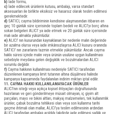
b)
İade formu,
c)
İade edilecek ürünlerin kutusu, ambalajı, varsa standart
aksesuarları ile birlikte eksiksiz ve hasarsız olarak teslim edilmesi
gerekmektedir.
d)
SATICI, cayma bildiriminin kendisine ulaşmasından itibaren en
geç 10 günlük süre içerisinde toplam bedeli ve ALICI’yı borç altına
sokan belgeleri ALICI’ ya iade etmek ve 20 günlük süre içerisinde
malı iade almakla yükümlüdür.
e)
ALICI’ nın kusurundan kaynaklanan bir nedenle malın değerinde
bir azalma olursa veya iade imkânsızlaşırsa ALICI kusuru oranında
SATICI’ nın zararlarını tazmin etmekle yükümlüdür. Ancak cayma
hakkı süresi içinde malın veya ürünün usulüne uygun kullanılması
sebebiyle meydana gelen değişiklik ve bozulmalardan ALICI
sorumlu değildir.
f)
Cayma hakkının kullanılması nedeniyle SATICI tarafından
düzenlenen kampanya limit tutarının altına düşülmesi halinde
kampanya kapsamında faydalanılan indirim miktarı iptal edilir.
11. CAYMA HAKKI KULLANILAMAYACAK ÜRÜNLER
ALICI’nın isteği veya açıkça kişisel ihtiyaçları doğrultusunda
hazırlanan ve geri gönderilmeye müsait olmayan, iç giyim alt
parçaları, mayo ve bikini altları, makyaj malzemeleri, tek kullanımlık
ürünler, çabuk bozulma tehlikesi olan veya son kullanma tarihi
geçme ihtimali olan mallar, ALICI’ya teslim edilmesinin ardından
ALICI tarafından ambalajı açıldığı takdirde iade edilmesi sağlık ve