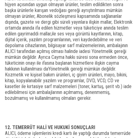
hijyen açısından uygun olmayan ürünler, teslim edildikten sonra
başka ürünlerle karışan vedoğası gereği ayrıştırılması mümkün
olmayan ürünler, Abonelik sözleşmesi kapsamında sağlananlar
dışında, gazete ve dergi gibi süreli yayınlara ilişkin mallar, Elektronik
ortamda anında ifa edilen hizmetler veya tüketiciye anında teslim
edilen gayrimaddi mallar,ile ses veya görüntü kayıtlarının, kitap,
dijital içerik, yazılım programlarının, veri kaydedebilme ve veri
depolama cihazlarının, bilgisayar sarf malzemelerinin, ambalajının
ALICI tarafından açılmış olması halinde iadesi Yönetmelik gereği
mümkün değildir. Ayrıca Cayma hakkı süresi sona ermeden önce,
tüketicinin onayı ile ifasına başlanan hizmetlere ilişkin cayma
hakkının kullanılması daYönetmelik gereği mümkün değildir.
Kozmetik ve kişisel bakım ürünleri, iç giyim ürünleri, mayo, bikini,
kitap, kopyalanabilir yazılım ve programlar, DVD, VCD, CD ve
kasetler ile kırtasiye sarf malzemeleri (toner, kartuş, şerit vb.) iade
edilebilmesi için ambalajlarının açılmamış, denenmemiş,
bozulmamış ve kullanılmamış olmaları gerekir.
12. TEMERRÜT HALİ VE HUKUKİ SONUÇLARI
ALICI, ödeme işlemlerini kredi kartı ile yaptığı durumda temerrüde