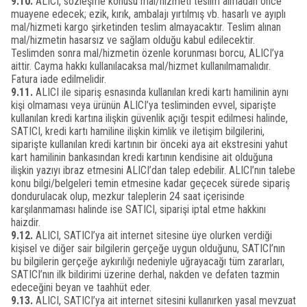
9.10.
ALICI, sözleşme konusu mal/hizmeti teslim almadan önce
muayene edecek; ezik, kırık, ambalajı yırtılmış vb. hasarlı ve ayıplı
mal/hizmeti kargo şirketinden teslim almayacaktır. Teslim alınan
mal/hizmetin hasarsız ve sağlam olduğu kabul edilecektir.
Teslimden sonra mal/hizmetin özenle korunması borcu, ALICI’ya
aittir. Cayma hakkı kullanılacaksa mal/hizmet kullanılmamalıdır.
Fatura iade edilmelidir.
9.11.
ALICI ile sipariş esnasında kullanılan kredi kartı hamilinin aynı
kişi olmaması veya ürünün ALICI’ya tesliminden evvel, siparişte
kullanılan kredi kartına ilişkin güvenlik açığı tespit edilmesi halinde,
SATICI, kredi kartı hamiline ilişkin kimlik ve iletişim bilgilerini,
siparişte kullanılan kredi kartının bir önceki aya ait ekstresini yahut
kart hamilinin bankasından kredi kartının kendisine ait olduğuna
ilişkin yazıyı ibraz etmesini ALICI’dan talep edebilir. ALICI’nın talebe
konu bilgi/belgeleri temin etmesine kadar geçecek sürede sipariş
dondurulacak olup, mezkur taleplerin 24 saat içerisinde
karşılanmaması halinde ise SATICI, siparişi iptal etme hakkını
haizdir.
9.12.
ALICI, SATICI’ya ait internet sitesine üye olurken verdiği
kişisel ve diğer sair bilgilerin gerçeğe uygun olduğunu, SATICI’nın
bu bilgilerin gerçeğe aykırılığı nedeniyle uğrayacağı tüm zararları,
SATICI’nın ilk bildirimi üzerine derhal, nakden ve defaten tazmin
edeceğini beyan ve taahhüt eder.
9.13.
ALICI, SATICI’ya ait internet sitesini kullanırken yasal mevzuat