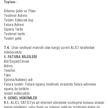
Toplam :
Ödeme Şekli ve Planı
Teslimat Adresi
Teslim Edilecek kişi
Fatura Adresi
Sipariş Tarihi
Teslimat tarihi
Teslim şekli
7.4.
Ürün sevkiyat masrafı olan kargo ücreti ALICI tarafından
ödenecektir.
8
. FATURA BİLGİLERİ
Ad/Soyad/Unvan
Adres
Telefon
Faks
Eposta/kullanıcı adı
Fatura teslim :Fatura sipariş teslimatı sırasında fatura adresine
sipariş ile birlikte
teslim edilecektir.
9. GENEL HÜKÜMLER
9.1.
ALICI, SATICI’ya ait internet sitesinde sözleşme konusu ürünün
temel nitelikleri, satış fiyatı ve ödeme şekli ile teslimata ilişkin ön