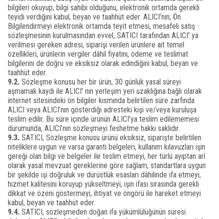
bilgileri okuyup, bilgi sahibi olduğunu, elektronik ortamda gerekli
teyidi verdiğini kabul, beyan ve taahhüt eder. ALICI’nın; Ön
Bilgilendirmeyi elektronik ortamda teyit etmesi, mesafeli satış
sözleşmesinin kurulmasından evvel, SATICI tarafından ALICI' ya
verilmesi gereken adresi, siparişi verilen ürünlere ait temel
özellikleri, ürünlerin vergiler dâhil fiyatını, ödeme ve teslimat
bilgilerini de doğru ve eksiksiz olarak edindiğini kabul, beyan ve
taahhüt eder.
9.2.
Sözleşme konusu her bir ürün, 30 günlük yasal süreyi
aşmamak kaydı ile ALICI' nın yerleşim yeri uzaklığına bağlı olarak
internet sitesindeki ön bilgiler kısmında belirtilen süre zarfında
ALICI veya ALICI’nın gösterdiği adresteki kişi ve/veya kuruluşa
teslim edilir. Bu süre içinde ürünün ALICI’ya teslim edilememesi
durumunda, ALICI’nın sözleşmeyi feshetme hakkı saklıdır.
9.3.
SATICI, Sözleşme konusu ürünü eksiksiz, siparişte belirtilen
niteliklere uygun ve varsa garanti belgeleri, kullanım kılavuzları işin
gereği olan bilgi ve belgeler ile teslim etmeyi, her türlü ayıptan arî
olarak yasal mevzuat gereklerine göre sağlam, standartlara uygun
bir şekilde işi doğruluk ve dürüstlük esasları dâhilinde ifa etmeyi,
hizmet kalitesini koruyup yükseltmeyi, işin ifası sırasında gerekli
dikkat ve özeni göstermeyi, ihtiyat ve öngörü ile hareket etmeyi
kabul, beyan ve taahhüt eder.
9.4.
SATICI, sözleşmeden doğan ifa yükümlülüğünün süresi