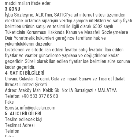
maddi malları ifade eder.
3.KONU
İşbu Sözleşme, ALICI’nın, SATICI’ya ait internet sitesi üzerinden
elektronik ortamda siparişini verdiği aşağıda nitelikleri ve satış fiyatı
belirtilen ürünün satışı ve teslimi ile ilgili olarak 6502 sayılı
Tüketicinin Korunması Hakkında Kanun ve Mesafeli Sözleşmelere
Dair Yönetmelik hükümleri gereğince tarafların hak ve
yükümlülüklerini düzenler.
Listelenen ve sitede ilan edilen fiyatlar satış fiyatıdır. İlan edilen
fiyatlar ve vaatler güncelleme yapılana ve değiştirilene kadar
geçerlidir. Süreli olarak ilan edilen fiyatlar ise belirtilen süre sonuna
kadar geçerlidir.
4. SATICI BİLGİLERİ
Ünvanı: Gülaslan Organik Gıda ve İnşaat Sanayi ve Ticaret İthalat
İhracat Limited Şirketi
Adres: Ataköy Mah. Kekik Sk. No:1A Battalgazi / MALATYA
Telefon: +90 533 377 85 80
Faks
Eposta:
info@gulaslan.com
5. ALICI BİLGİLERİ
Teslim edilecek kişi
Teslimat Adresi
Telefon
Faks