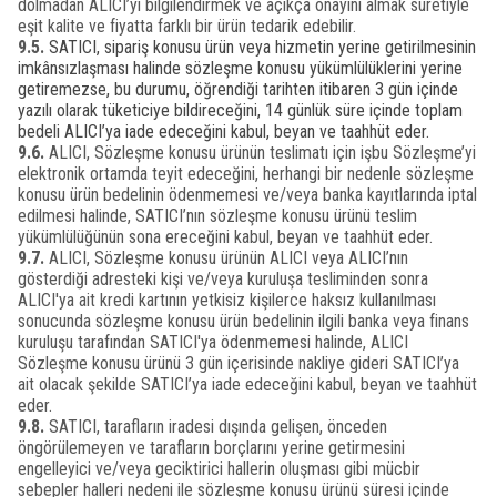
dolmadan ALICI’yı bilgilendirmek ve açıkça onayını almak suretiyle
eşit kalite ve fiyatta farklı bir ürün tedarik edebilir.
9.5.
SATICI, sipariş konusu ürün veya hizmetin yerine getirilmesinin
imkânsızlaşması halinde sözleşme konusu yükümlülüklerini yerine
getiremezse, bu durumu, öğrendiği tarihten itibaren 3 gün içinde
yazılı olarak tüketiciye bildireceğini, 14 günlük süre içinde toplam
bedeli ALICI’ya iade edeceğini kabul, beyan ve taahhüt eder.
9.6.
ALICI, Sözleşme konusu ürünün teslimatı için işbu Sözleşme’yi
elektronik ortamda teyit edeceğini, herhangi bir nedenle sözleşme
konusu ürün bedelinin ödenmemesi ve/veya banka kayıtlarında iptal
edilmesi halinde, SATICI’nın sözleşme konusu ürünü teslim
yükümlülüğünün sona ereceğini kabul, beyan ve taahhüt eder.
9.7.
ALICI, Sözleşme konusu ürünün ALICI veya ALICI’nın
gösterdiği adresteki kişi ve/veya kuruluşa tesliminden sonra
ALICI'ya ait kredi kartının yetkisiz kişilerce haksız kullanılması
sonucunda sözleşme konusu ürün bedelinin ilgili banka veya finans
kuruluşu tarafından SATICI'ya ödenmemesi halinde, ALICI
Sözleşme konusu ürünü 3 gün içerisinde nakliye gideri SATICI’ya
ait olacak şekilde SATICI’ya iade edeceğini kabul, beyan ve taahhüt
eder.
9.8.
SATICI, tarafların iradesi dışında gelişen, önceden
öngörülemeyen ve tarafların borçlarını yerine getirmesini
engelleyici ve/veya geciktirici hallerin oluşması gibi mücbir
sebepler halleri nedeni ile sözleşme konusu ürünü süresi içinde