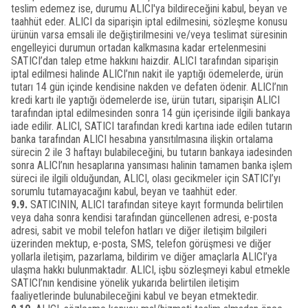
teslim edemez ise, durumu ALICI'ya bildireceğini kabul, beyan ve
taahhüt eder. ALICI da siparişin iptal edilmesini, sözleşme konusu
ürünün varsa emsali ile değiştirilmesini ve/veya teslimat süresinin
engelleyici durumun ortadan kalkmasına kadar ertelenmesini
SATICI’dan talep etme hakkını haizdir. ALICI tarafından siparişin
iptal edilmesi halinde ALICI’nın nakit ile yaptığı ödemelerde, ürün
tutarı 14 gün içinde kendisine nakden ve defaten ödenir. ALICI’nın
kredi kartı ile yaptığı ödemelerde ise, ürün tutarı, siparişin ALICI
tarafından iptal edilmesinden sonra 14 gün içerisinde ilgili bankaya
iade edilir. ALICI, SATICI tarafından kredi kartına iade edilen tutarın
banka tarafından ALICI hesabına yansıtılmasına ilişkin ortalama
sürecin 2 ile 3 haftayı bulabileceğini, bu tutarın bankaya iadesinden
sonra ALICI’nın hesaplarına yansıması halinin tamamen banka işlem
süreci ile ilgili olduğundan, ALICI, olası gecikmeler için SATICI’yı
sorumlu tutamayacağını kabul, beyan ve taahhüt eder.
9.9.
SATICININ, ALICI tarafından siteye kayıt formunda belirtilen
veya daha sonra kendisi tarafından güncellenen adresi, e-posta
adresi, sabit ve mobil telefon hatları ve diğer iletişim bilgileri
üzerinden mektup, e-posta, SMS, telefon görüşmesi ve diğer
yollarla iletişim, pazarlama, bildirim ve diğer amaçlarla ALICI’ya
ulaşma hakkı bulunmaktadır. ALICI, işbu sözleşmeyi kabul etmekle
SATICI’nın kendisine yönelik yukarıda belirtilen iletişim
faaliyetlerinde bulunabileceğini kabul ve beyan etmektedir.