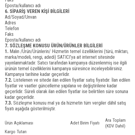
Eposta/kullanıcı adı
6. SİPARİŞ VEREN KİŞİ BİLGİLERİ
Ad/Soyad/Unvan
Adres
Telefon
Faks
Eposta/kullanıcı adı
7. SÖZLEŞME KONUSU ÜRÜN/ÜRÜNLER BİLGİLERİ
1.
Malın /Ürün/Ürünlerin/ Hizmetin temel özelliklerini (türü, miktarı,
marka/modeli, rengi, adedi) SATICI’ya ait internet sitesinde
yayınlanmaktadır. Satıcı tarafından kampanya düzenlenmiş ise ilgili
ürünün temel özelliklerini kampanya süresince inceleyebilirsiniz.
Kampanya tarihine kadar geçerlidir.
7.2.
Listelenen ve sitede ilan edilen fiyatlar satış fiyatıdır. İlan edilen
fiyatlar ve vaatler güncelleme yapılana ve değiştirilene kadar
geçerlidir. Süreli olarak ilan edilen fiyatlar ise belirtilen süre sonuna
kadar geçerlidir.
7.3.
Sözleşme konusu mal ya da hizmetin tüm vergiler dâhil satış
fiyatı aşağıda gösterilmiştir.
Ara Toplam
Ürün Açıklaması
Adet
Birim Fiyatı
(KDV Dahil)
Kargo Tutarı