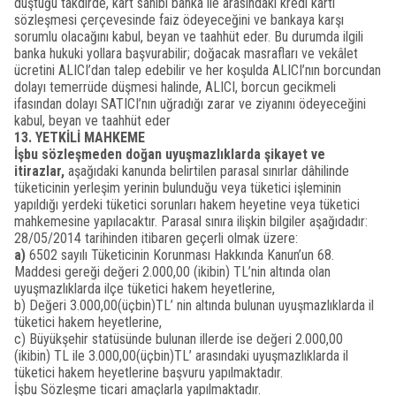
düştüğü takdirde, kart sahibi banka ile arasındaki kredi kartı
sözleşmesi çerçevesinde faiz ödeyeceğini ve bankaya karşı
sorumlu olacağını kabul, beyan ve taahhüt eder. Bu durumda ilgili
banka hukuki yollara başvurabilir; doğacak masrafları ve vekâlet
ücretini ALICI’dan talep edebilir ve her koşulda ALICI’nın borcundan
dolayı temerrüde düşmesi halinde, ALICI, borcun gecikmeli
ifasından dolayı SATICI’nın uğradığı zarar ve ziyanını ödeyeceğini
kabul, beyan ve taahhüt eder
13. YETKİLİ MAHKEME
İşbu sözleşmeden doğan uyuşmazlıklarda şikayet ve
itirazlar,
aşağıdaki kanunda belirtilen parasal sınırlar dâhilinde
tüketicinin yerleşim yerinin bulunduğu veya tüketici işleminin
yapıldığı yerdeki tüketici sorunları hakem heyetine veya tüketici
mahkemesine yapılacaktır. Parasal sınıra ilişkin bilgiler aşağıdadır:
28/05/2014 tarihinden itibaren geçerli olmak üzere:
a)
6502 sayılı Tüketicinin Korunması Hakkında Kanun’un 68.
Maddesi gereği değeri 2.000,00 (ikibin) TL’nin altında olan
uyuşmazlıklarda ilçe tüketici hakem heyetlerine,
b) Değeri 3.000,00(üçbin)TL’ nin altında bulunan uyuşmazlıklarda il
tüketici hakem heyetlerine,
c) Büyükşehir statüsünde bulunan illerde ise değeri 2.000,00
(ikibin) TL ile 3.000,00(üçbin)TL’ arasındaki uyuşmazlıklarda il
tüketici hakem heyetlerine başvuru yapılmaktadır.
İşbu Sözleşme ticari amaçlarla yapılmaktadır.