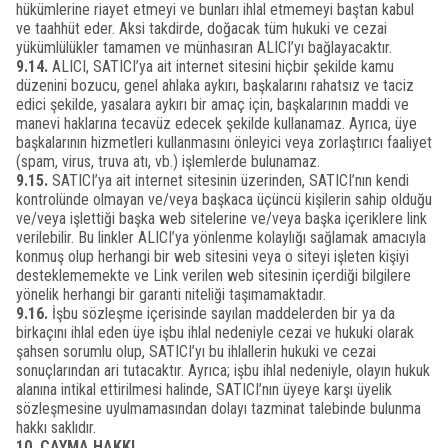
hükümlerine riayet etmeyi ve bunları ihlal etmemeyi baştan kabul
ve taahhüt eder. Aksi takdirde, doğacak tüm hukuki ve cezai
yükümlülükler tamamen ve münhasıran ALICI’yı bağlayacaktır.
9.14.
ALICI, SATICI’ya ait internet sitesini hiçbir şekilde kamu
düzenini bozucu, genel ahlaka aykırı, başkalarını rahatsız ve taciz
edici şekilde, yasalara aykırı bir amaç için, başkalarının maddi ve
manevi haklarına tecavüz edecek şekilde kullanamaz. Ayrıca, üye
başkalarının hizmetleri kullanmasını önleyici veya zorlaştırıcı faaliyet
(spam, virus, truva atı, vb.) işlemlerde bulunamaz.
9.15.
SATICI’ya ait internet sitesinin üzerinden, SATICI’nın kendi
kontrolünde olmayan ve/veya başkaca üçüncü kişilerin sahip olduğu
ve/veya işlettiği başka web sitelerine ve/veya başka içeriklere link
verilebilir. Bu linkler ALICI’ya yönlenme kolaylığı sağlamak amacıyla
konmuş olup herhangi bir web sitesini veya o siteyi işleten kişiyi
desteklememekte ve Link verilen web sitesinin içerdiği bilgilere
yönelik herhangi bir garanti niteliği taşımamaktadır.
9.16.
İşbu sözleşme içerisinde sayılan maddelerden bir ya da
birkaçını ihlal eden üye işbu ihlal nedeniyle cezai ve hukuki olarak
şahsen sorumlu olup, SATICI’yı bu ihlallerin hukuki ve cezai
sonuçlarından ari tutacaktır. Ayrıca; işbu ihlal nedeniyle, olayın hukuk
alanına intikal ettirilmesi halinde, SATICI’nın üyeye karşı üyelik
sözleşmesine uyulmamasından dolayı tazminat talebinde bulunma
hakkı saklıdır.
10. CAYMA HAKKI