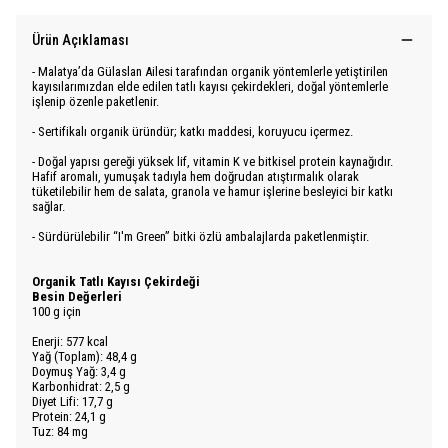
Ürün Açıklaması
- Malatya’da Gülaslan Ailesi tarafından organik yöntemlerle yetiştirilen
kayısılarımızdan elde edilen tatlı kayısı çekirdekleri, doğal yöntemlerle
işlenip özenle paketlenir.
- Sertifikalı organik üründür; katkı maddesi, koruyucu içermez.
- Doğal yapısı gereği yüksek lif, vitamin K ve bitkisel protein kaynağıdır.
Hafif aromalı, yumuşak tadıyla hem doğrudan atıştırmalık olarak
tüketilebilir hem de salata, granola ve hamur işlerine besleyici bir katkı
sağlar.
- Sürdürülebilir “I'm Green” bitki özlü ambalajlarda paketlenmiştir.
Organik Tatlı Kayısı Çekirdeği
Besin Değerleri
100 g için
Enerji: 577 kcal
Yağ (Toplam): 48,4 g
Doymuş Yağ: 3,4 g
Karbonhidrat: 2,5 g
Diyet Lifi: 17,7 g
Protein: 24,1 g
Tuz: 84 mg