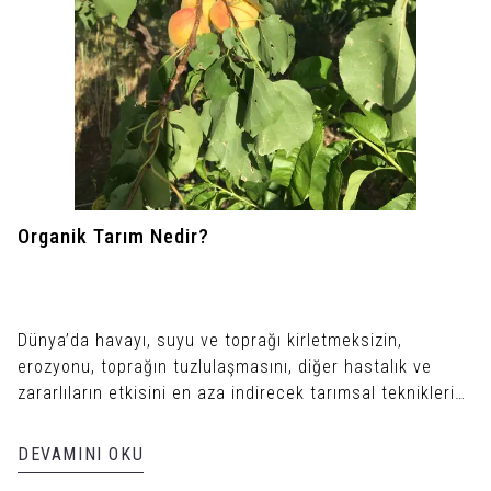
Organik Tarım Nedir?
Dünya’da havayı, suyu ve toprağı kirletmeksizin,
erozyonu, toprağın tuzlulaşmasını, diğer hastalık ve
zararlıların etkisini en aza indirecek tarımsal tekniklerin
geliştirilmesine her geçen gün duyulan ihtiyaç
artmaktadır. Bu ihtiyacı karşılayacak, doğaya dost
DEVAMINI OKU
üretim metodu “Organik Tarım” olarak