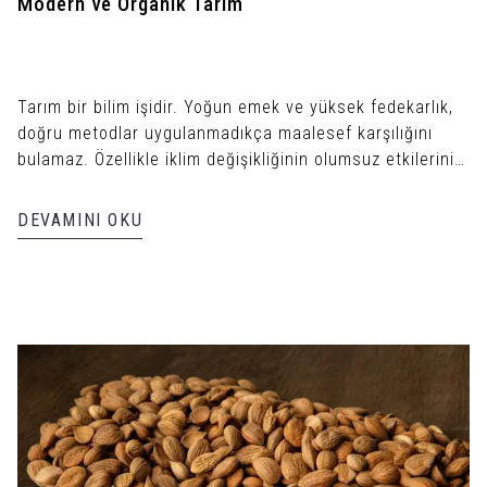
Modern ve Organik Tarım
Tarım bir bilim işidir. Yoğun emek ve yüksek fedekarlık,
doğru metodlar uygulanmadıkça maalesef karşılığını
bulamaz. Özellikle iklim değişikliğinin olumsuz etkilerinin
verimleri alt üst ettiği ve güvenilir gıdaya erişimin
gittikçe zorlaştığı çağımızda; modern, sürüdürebilir,
DEVAMINI OKU
çevreci tarım