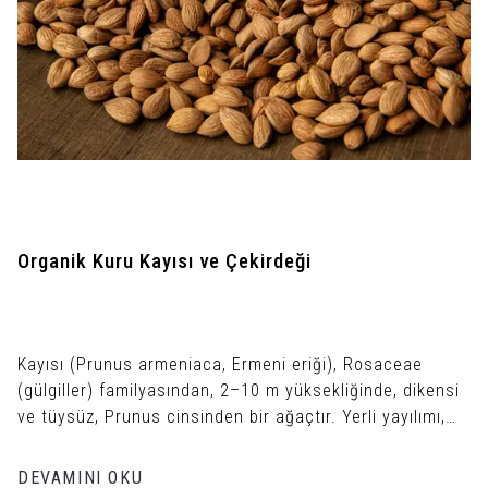
Organik Kuru Kayısı ve Çekirdeği
Kayısı (Prunus armeniaca, Ermeni eriği), Rosaceae
(gülgiller) familyasından, 2–10 m yüksekliğinde, dikensi
ve tüysüz, Prunus cinsinden bir ağaçtır. Yerli yayılımı,
kapsamlı tarih öncesi ekimi nedeniyle biraz belirsizdir.
Genetik araştırmalar, Orta Asya'nın ana vatanı olduğunu
DEVAMINI OKU